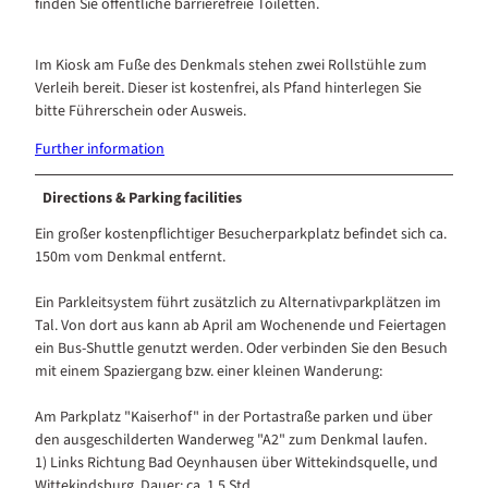
finden Sie öffentliche barrierefreie Toiletten.
Im Kiosk am Fuße des Denkmals stehen zwei Rollstühle zum
Verleih bereit. Dieser ist kostenfrei, als Pfand hinterlegen Sie
bitte Führerschein oder Ausweis.
Further information
Directions & Parking facilities
Ein großer kostenpflichtiger Besucherparkplatz befindet sich ca.
150m vom Denkmal entfernt.
Ein Parkleitsystem führt zusätzlich zu Alternativparkplätzen im
Tal. Von dort aus kann ab April am Wochenende und Feiertagen
ein Bus-Shuttle genutzt werden. Oder verbinden Sie den Besuch
mit einem Spaziergang bzw. einer kleinen Wanderung:
Am Parkplatz "Kaiserhof" in der Portastraße parken und über
den ausgeschilderten Wanderweg "A2" zum Denkmal laufen.
1) Links Richtung Bad Oeynhausen über Wittekindsquelle, und
Wittekindsburg, Dauer: ca. 1,5 Std.