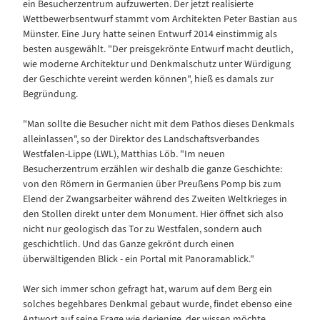
ein Besucherzentrum aufzuwerten. Der jetzt realisierte
Wettbewerbsentwurf stammt vom Architekten Peter Bastian aus
Münster. Eine Jury hatte seinen Entwurf 2014 einstimmig als
besten ausgewählt. "Der preisgekrönte Entwurf macht deutlich,
wie moderne Architektur und Denkmalschutz unter Würdigung
der Geschichte vereint werden können", hieß es damals zur
Begründung.
"Man sollte die Besucher nicht mit dem Pathos dieses Denkmals
alleinlassen", so der Direktor des Landschaftsverbandes
Westfalen-Lippe (LWL), Matthias Löb. "Im neuen
Besucherzentrum erzählen wir deshalb die ganze Geschichte:
von den Römern in Germanien über Preußens Pomp bis zum
Elend der Zwangsarbeiter während des Zweiten Weltkrieges in
den Stollen direkt unter dem Monument. Hier öffnet sich also
nicht nur geologisch das Tor zu Westfalen, sondern auch
geschichtlich. Und das Ganze gekrönt durch einen
überwältigenden Blick - ein Portal mit Panoramablick."
Wer sich immer schon gefragt hat, warum auf dem Berg ein
solches begehbares Denkmal gebaut wurde, findet ebenso eine
Antwort auf seine Frage wie derjenige, der wissen möchte,