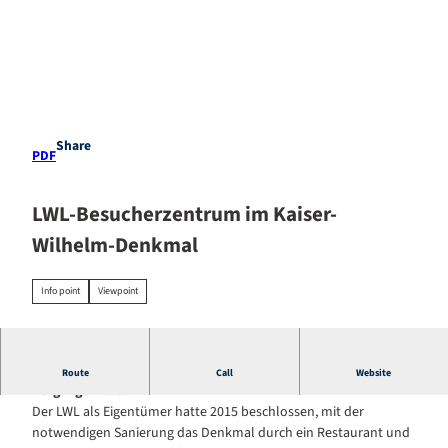
T
o
c
Stay
o
EN
Search
overnight
n
t
e
Share
PDF
n
t
LWL-Besucherzentrum im Kaiser-
Wilhelm-Denkmal
Info point
Viewpoint
Infos zum Denkmal und Einblicke in die wechselvolle
Route
Call
Website
Vergangenheit.
Der LWL als Eigentümer hatte 2015 beschlossen, mit der
notwendigen Sanierung das Denkmal durch ein Restaurant und