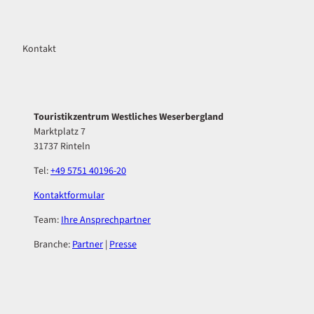
Kontakt
Touristikzentrum Westliches Weserbergland
Marktplatz 7
31737 Rinteln
Tel:
+49 5751 40196-20
Kontaktformular
Team:
Ihre Ansprechpartner
Branche:
Partner
|
Presse
F
I
a
n