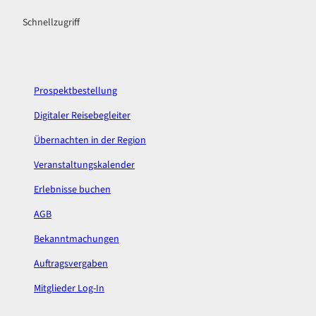
c
s
Schnellzugriff
e
t
b
a
o
g
o
r
k
a
Prospektbestellung
m
Digitaler Reisebegleiter
Übernachten in der Region
Veranstaltungskalender
Erlebnisse buchen
AGB
Bekanntmachungen
Auftragsvergaben
Mitglieder Log-In