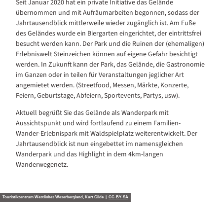
Seit Januar 2020 hat ein private Initiative das Gelände
übernommen und mit Aufräumarbeiten begonnen, sodass der
Jahrtausendblick mittlerweile wieder zugänglich ist. Am Fuße
des Geländes wurde ein Biergarten eingerichtet, der eintrittsfrei
besucht werden kann. Der Park und die Ruinen der (ehemaligen)
Erlebniswelt Steinzeichen können auf eigene Gefahr besichtigt
werden. In Zukunft kann der Park, das Gelände, die Gastronomie
im Ganzen oder in teilen für Veranstaltungen jeglicher Art
angemietet werden. (Streetfood, Messen, Märkte, Konzerte,
Feiern, Geburtstage, Abfeiern, Sportevents, Partys, usw).
Aktuell begrüßt Sie das Gelände als Wanderpark mit
Aussichtspunkt und wird fortlaufend zu einem Familien-
Wander-Erlebnispark mit Waldspielplatz weiterentwickelt. Der
Jahrtausendblick ist nun eingebettet im namensgleichen
Wanderpark und das Highlight in dem 4km-langen
Wanderwegenetz.
Touristikzentrum Westliches Weserbergland, Kurt Gilde |
CC-BY-SA