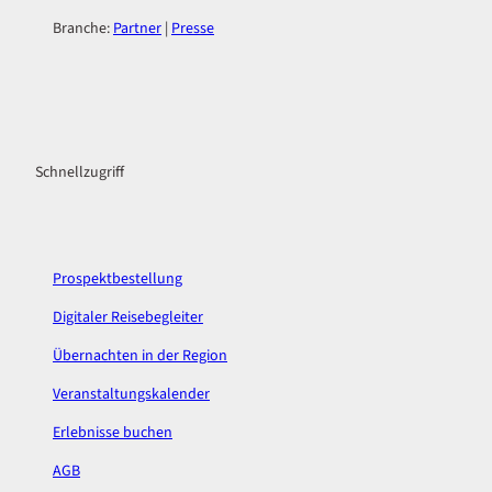
Branche:
Partner
|
Presse
F
I
a
n
c
s
Schnellzugriff
e
t
b
a
o
g
o
r
k
a
Prospektbestellung
m
Digitaler Reisebegleiter
Übernachten in der Region
Veranstaltungskalender
Erlebnisse buchen
AGB