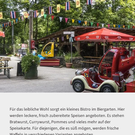
Für das leibliche Wohl sorgt ein kleines Bistro im Biergarten. Hier
werden leckere, frisch zubereitete Speisen angeboten. Es stehen
Bratwurst, Currywurst, Pommes und vieles mehr auf der
Speisekarte. Für diejenigen, die es süß mögen, werden frische
Waffeln in verschiedenen Varianten angeboten.