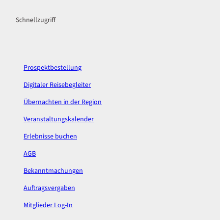
a
n
c
s
Schnellzugriff
e
t
b
a
o
g
o
r
k
a
Prospektbestellung
m
Digitaler Reisebegleiter
Übernachten in der Region
Veranstaltungskalender
Erlebnisse buchen
AGB
Bekanntmachungen
Auftragsvergaben
Mitglieder Log-In