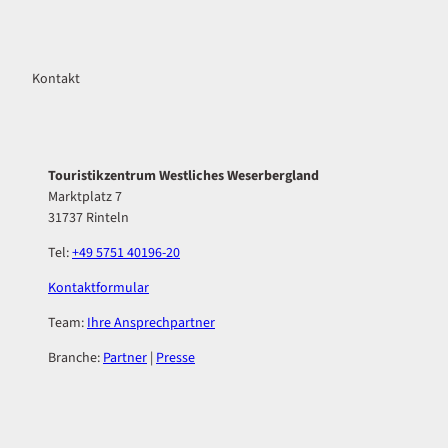
Kontakt
Touristikzentrum Westliches Weserbergland
Marktplatz 7
31737 Rinteln
Tel:
+49 5751 40196-20
Kontaktformular
Team:
Ihre Ansprechpartner
Branche:
Partner
|
Presse
F
I