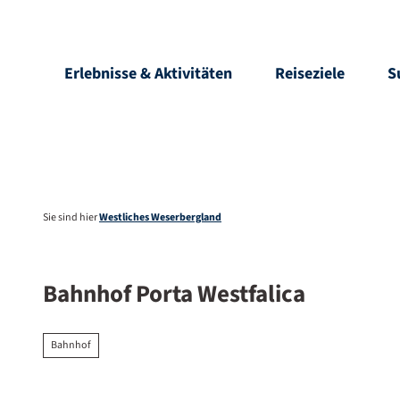
Z
u
m
Erlebnisse & Aktivitäten
Reiseziele
S
estellung
Freizeit-Kiosk
I
n
h
a
l
t
Sie sind hier
Westliches Weserbergland
Bahnhof Porta Westfalica
Bahnhof