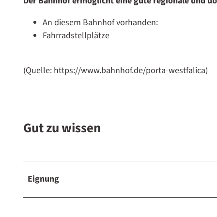
Der Bahnhof ermöglicht eine gute regionale und ü
h
An diesem Bahnhof vorhanden:
n
Fahrradstellplätze
h
o
f
(Quelle: https://www.bahnhof.de/porta-westfalica)
Gut zu wissen
Eignung