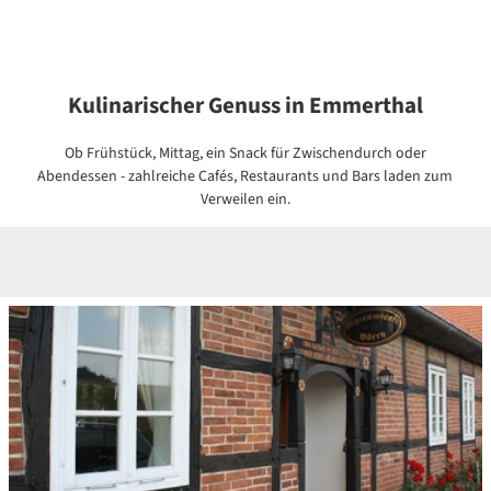
Kulinarischer Genuss in Emmerthal
Ob Frühstück, Mittag, ein Snack für Zwischendurch oder
Abendessen - zahlreiche Cafés, Restaurants und Bars laden zum
Verweilen ein.
D
e
t
a
i
l
s
e