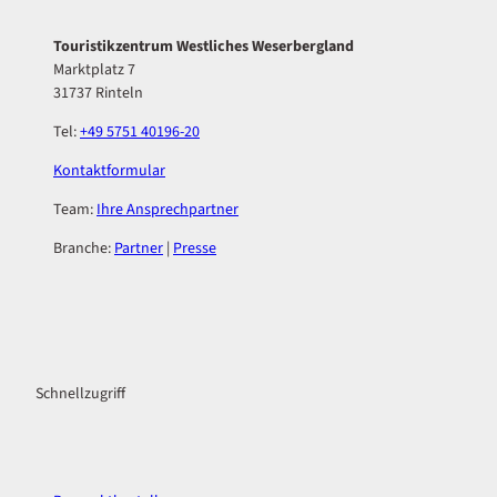
n
f
d
n
Touristikzentrum Westliches Weserbergland
e
e
Marktplatz 7
r
n
31737 Rinteln
F
ä
Tel:
+49 5751 40196-20
h
r
Kontaktformular
h
Team:
Ihre Ansprechpartner
a
u
Branche:
Partner
|
Presse
s
'
ö
F
I
f
a
n
f
c
s
n
Schnellzugriff
e
t
e
b
a
n
o
g
o
r
k
a