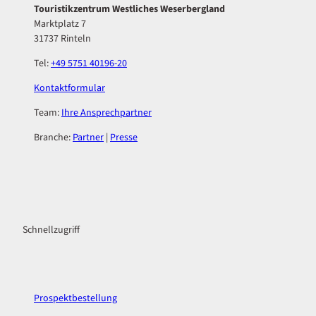
Touristikzentrum Westliches Weserbergland
Marktplatz 7
31737 Rinteln
Tel:
+49 5751 40196-20
Kontaktformular
Team:
Ihre Ansprechpartner
Branche:
Partner
|
Presse
F
I
a
n
c
s
Schnellzugriff
e
t
b
a
o
g
o
r
k
a
Prospektbestellung
m