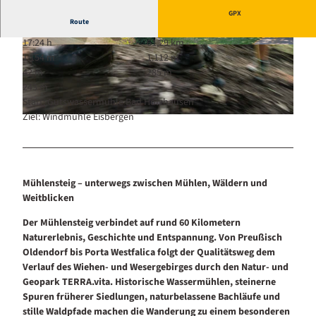
GPX
Route
17:24 h
61,29 km
© Touristik Preußisch Oldendorf |
CC-BY-SA
© Die westfälischen Sieben |
CC-BY-SA
1.154 m
1.112 m
42 m
285 m
243 m
Start: Gutswassermühle Bad Holzhausen
Ziel: Windmühle Eisbergen
© Karsten Mosebach |
CC-BY-SA
Mühlensteig – unterwegs zwischen Mühlen, Wäldern und
Weitblicken
Der Mühlensteig verbindet auf rund 60 Kilometern
Naturerlebnis, Geschichte und Entspannung. Von Preußisch
Oldendorf bis Porta Westfalica folgt der Qualitätsweg dem
Verlauf des Wiehen- und Wesergebirges durch den Natur- und
Geopark TERRA.vita. Historische Wassermühlen, steinerne
Spuren früherer Siedlungen, naturbelassene Bachläufe und
stille Waldpfade machen die Wanderung zu einem besonderen