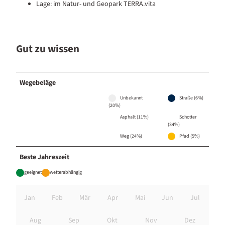
Lage: im Natur- und Geopark TERRA.vita
Gut zu wissen
Wegebeläge
Unbekannt
Straße (6%)
(20%)
Asphalt (11%)
Schotter
(34%)
Weg (24%)
Pfad (5%)
Beste Jahreszeit
geeignet
wetterabhängig
Jan
Feb
Mär
Apr
Mai
Jun
Jul
Aug
Sep
Okt
Nov
Dez