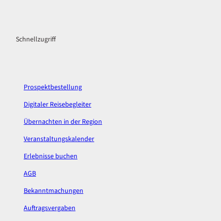
F
I
a
n
c
s
Schnellzugriff
e
t
b
a
o
g
o
r
k
a
Prospektbestellung
m
Digitaler Reisebegleiter
Übernachten in der Region
Veranstaltungskalender
Erlebnisse buchen
AGB
Bekanntmachungen
Auftragsvergaben