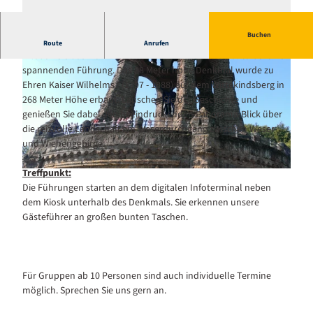
Buchen
Öffentliche Führung am Kaiser-Wilhelm-Denkmal.
Route
Anrufen
Erleben Sie das Wahrzeichen der Stadt Porta Westfalica bei einer
spannenden Führung. Das 88 Meter hohe Denkmal wurde zu
Ehren Kaiser Wilhelms I (1797 - 1888) auf dem Wittekindsberg in
268 Meter Höhe erbaut. Lauschen Sie der Geschichte und
genießen Sie dabei den beeindruckenden Panorama-Blick über
die reizvolle Landschaft am Weserdurchgang zwischen Weser-
und Wiehengebirge.
© Touristikzentrum Westliches Weserbergland, Jens König |
CC-BY-SA
Treffpunkt:
© Touristikzentrum Westliches Weserbergland |
CC-BY-SA
Die Führungen starten an dem digitalen Infoterminal neben
dem Kiosk unterhalb des Denkmals. Sie erkennen unsere
Gästeführer an großen bunten Taschen.
Für Gruppen ab 10 Personen sind auch individuelle Termine
möglich. Sprechen Sie uns gern an.