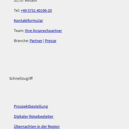
31737 Rinteln
Tel:
+49 5751 40196-20
Kontaktformular
Team:
Ihre Ansprechpartner
Branche:
Partner
|
Presse
F
I
a
n
c
s
Schnellzugriff
e
t
b
a
o
g
o
r
k
a
Prospektbestellung
m
Digitaler Reisebegleiter
Übernachten in der Region