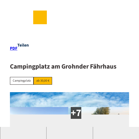
Z
u
m
DE
Suche
Menü
I
n
h
a
Teilen
PDF
l
t
Campingplatz am Grohnder Fährhaus
Campingplatz
ab 30,00 €