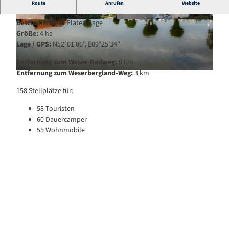
Camping- und Reisemobilstellplatz mit Weserblick in
Route
Anrufen
Website
Grohnde.
Beschaffenheit:
Plateaulage
© Grohnder Fährhaus |
CC-BY-SA
© Touristikzentrum Westliches Weserbergland,
Grohnder Fährhaus |
CC-BY-SA
Größe:
4 ha
Lage / GPS:
N52°01'06'', E09°25'34''
Entfernung zum Weser-Radweg:
0 km
Entfernung zum Weserbergland-Weg:
3 km
© Touristikzentrum Westliches Weserbergland, MUENTER |
CC-BY-SA
158 Stellplätze für:
58 Touristen
60 Dauercamper
55 Wohnmobile