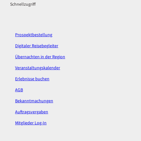
Schnellzugriff
e
t
b
a
o
g
o
r
k
a
Prospektbestellung
m
Digitaler Reisebegleiter
Übernachten in der Region
Veranstaltungskalender
Erlebnisse buchen
AGB
Bekanntmachungen
Auftragsvergaben
Mitglieder Log-In