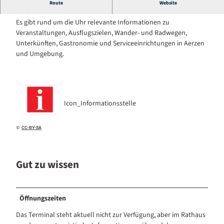
Das 24h-Infoterminal hält alle wichtigen Informationen digital
Route
Website
für Sie bereit.
Es gibt rund um die Uhr relevante Informationen zu
Veranstaltungen, Ausflugszielen, Wander- und Radwegen,
Unterkünften, Gastronomie und Serviceeinrichtungen in Aerzen
und Umgebung.
Icon_Informationsstelle
©
CC-BY-SA
Gut zu wissen
Öffnungszeiten
Das Terminal steht aktuell nicht zur Verfügung, aber im Rathaus