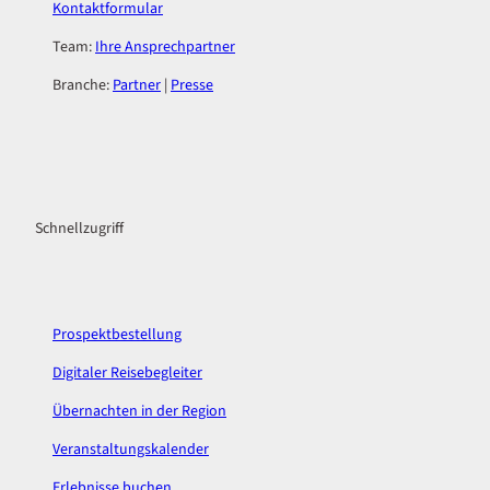
Kontaktformular
Team:
Ihre Ansprechpartner
Branche:
Partner
|
Presse
F
I
a
n
c
s
Schnellzugriff
e
t
b
a
o
g
o
r
k
a
Prospektbestellung
m
Digitaler Reisebegleiter
Übernachten in der Region
Veranstaltungskalender
Erlebnisse buchen