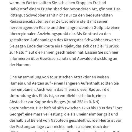
warmem Wetter sollten Sie sich einen Stopp im Freibad
Halvestorf, einem Erlebnisbad der besonderen Art, gönnen. Das
Rittergut Schwöbber zählt nicht nur zu den bedeutendsten
Renaissancebauten seiner Zeit, sondern stellt mit seiner
hervorragenden Küche und dem angrenzenden Golfplatz einen
überregionalen Anziehungspunkt dar. Als Kontrast zu den
gestalteten Außenanlagen des Rittergutes Schwöbber erwartet
Sie gegen Ende der Route ein Projekt, das sich das Ziel "Zurück
zur Natur" auf die Fahnen geschrieben hat. Lassen Sie sich hier
informieren über Gewässerschutz und Auwaldentwicklung an
der Humme.
Eine Ansammlung von touristischen Attraktionen weisen
Hameln und Aerzen auf - einen längeren Aufenthalt sollten Sie
hier einplanen. Auch wenn das Thema dieser Radtour die
Umrundung des Klüts ist, so empfiehlt sich doch, einen
Abstecher zur Kuppe des Berges (rund 258 m ü. NN)
vorzunehmen. Hier befand sich zwischen 1760 bis 1808 das "Fort
George", eine massive Festung, die als uneinnehmbar galt und
deshalb auf Befehl von Napoleon geschleift wurde. Heute ist von
der Festungsanlage zwar nichts mehr zu sehen, doch der