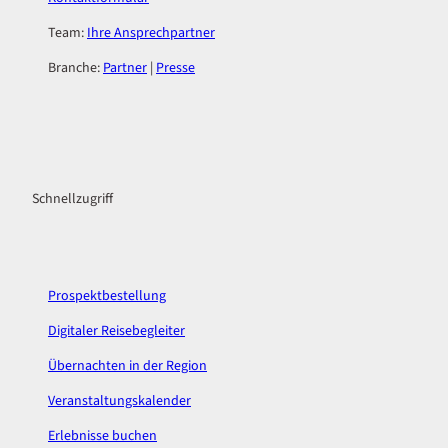
Team:
Ihre Ansprechpartner
Branche:
Partner
|
Presse
F
I
a
n
c
s
Schnellzugriff
e
t
b
a
o
g
o
r
k
a
Prospektbestellung
m
Digitaler Reisebegleiter
Übernachten in der Region
Veranstaltungskalender
Erlebnisse buchen