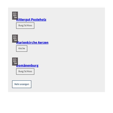
CC-
BY-
SA
Rittergut Posteholz
Burg/Schloss
CC-
BY-
SA
Marienkirche Aerzen
Kirche
CC-
BY-
SA
Domänenburg
Burg/Schloss
Mehr anzeigen