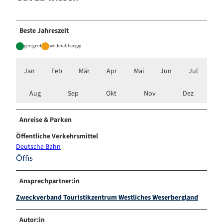
Beste Jahreszeit
geeignet
wetterabhängig
Jan
Feb
Mär
Apr
Mai
Jun
Jul
Aug
Sep
Okt
Nov
Dez
Anreise & Parken
Öffentliche Verkehrsmittel
Deutsche Bahn
Öffis
Ansprechpartner:in
Zweckverband Touristikzentrum Westliches Weserbergland
Autor:in