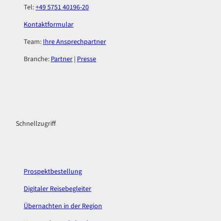
Tel:
+49 5751 40196-20
Kontaktformular
Team:
Ihre Ansprechpartner
Branche:
Partner
|
Presse
F
I
a
n
c
s
Schnellzugriff
e
t
b
a
o
g
o
r
k
a
Prospektbestellung
m
Digitaler Reisebegleiter
Übernachten in der Region