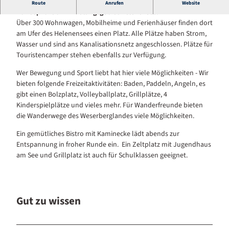
Ruhe und Entspannung in familiärer, kinderfreundlicher
Route
Anrufen
Website
Atmosphäre am Erholungsgebiet Helenensee.
Über 300 Wohnwagen, Mobilheime und Ferienhäuser finden dort
am Ufer des Helenensees einen Platz. Alle Plätze haben Strom,
Wasser und sind ans Kanalisationsnetz angeschlossen. Plätze für
Touristencamper stehen ebenfalls zur Verfügung.
Wer Bewegung und Sport liebt hat hier viele Möglichkeiten - Wir
bieten folgende Freizeitaktivitäten: Baden, Paddeln, Angeln, es
gibt einen Bolzplatz, Volleyballplatz, Grillplätze, 4
Kinderspielplätze und vieles mehr. Für Wanderfreunde bieten
die Wanderwege des Weserberglandes viele Möglichkeiten.
Ein gemütliches Bistro mit Kaminecke lädt abends zur
Entspannung in froher Runde ein. Ein Zeltplatz mit Jugendhaus
am See und Grillplatz ist auch für Schulklassen geeignet.
Gut zu wissen