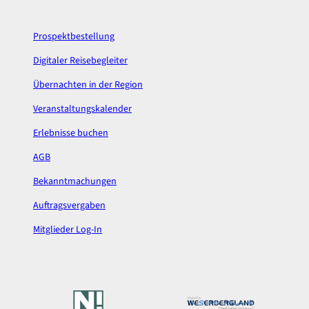
o
r
k
a
Prospektbestellung
m
Digitaler Reisebegleiter
Übernachten in der Region
Veranstaltungskalender
Erlebnisse buchen
AGB
Bekanntmachungen
Auftragsvergaben
Mitglieder Log-In