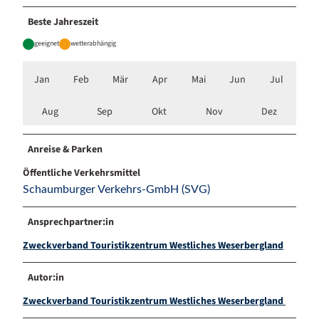
Beste Jahreszeit
geeignet
wetterabhängig
Jan
Feb
Mär
Apr
Mai
Jun
Jul
Aug
Sep
Okt
Nov
Dez
Anreise & Parken
Öffentliche Verkehrsmittel
Schaumburger Verkehrs-GmbH (SVG)
Ansprechpartner:in
Zweckverband Touristikzentrum Westliches Weserbergland
Autor:in
Zweckverband Touristikzentrum Westliches Weserbergland