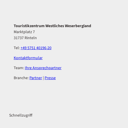
Touristikzentrum Westliches Weserbergland
Marktplatz 7
31737 Rinteln
Tel:
+49 5751 40196-20
Kontaktformular
Team:
Ihre Ansprechpartner
Branche:
Partner
|
Presse
F
I
a
n
c
s
Schnellzugriff
e
t
b
a
o
g