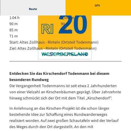
GPX
Route
1:04 h
3,58 km
90 m
90 m
85 m
156 m
71 m
Start: Altes Zollhaus - Rinteln (Ortsteil Todenmann)
Ziel: Altes Zollhaus - Rinteln (Ortsteil Todenmann)
© Touristikzentrum Westliches Weserbergland, Dr. Kurt Gilde |
CC-BY-SA
© Touristikzentrum Westliches Weserbergland |
CC-BY-SA
Entdecken Sie das Kirschendorf Todenmann bei diesem
besonderen Rundweg
Die Vergangenheit Todenmanns ist seit etwa 2 Jahrhunderten
von einer Vielzahl an Kirschenbäumen geprägt. Über Jahrzehnte
hinweg schmückt sich der Ort mit dem Titel „Kirschendorf".
In Anlehnung an das Kirschen-Projekt ist die schon länger
bestehende Idee zur Schaffung eines Rundwanderweges
realisiert worden. Auf zwei großen Schautafeln wird der Verlauf
des Weges durch den Ort dargestellt. An den mit