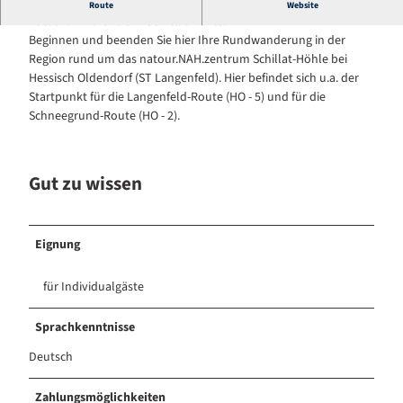
Idealer Startpunkt für Wanderungen rund um das
Route
Website
natour.NAH.zentrum Schillat Höhle.
Beginnen und beenden Sie hier Ihre Rundwanderung in der
Region rund um das natour.NAH.zentrum Schillat-Höhle bei
Hessisch Oldendorf (ST Langenfeld). Hier befindet sich u.a. der
Startpunkt für die Langenfeld-Route (HO - 5) und für die
Schneegrund-Route (HO - 2).
Gut zu wissen
Eignung
für Individualgäste
Sprachkenntnisse
Deutsch
Zahlungsmöglichkeiten