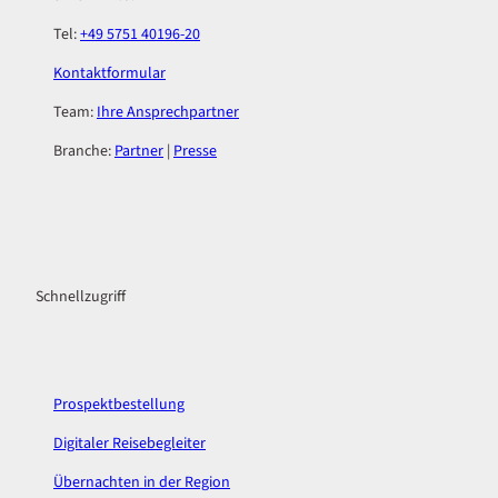
Tel:
+49 5751 40196-20
Kontaktformular
Team:
Ihre Ansprechpartner
Branche:
Partner
|
Presse
F
I
a
n
c
s
Schnellzugriff
e
t
b
a
o
g
o
r
k
a
Prospektbestellung
m
Digitaler Reisebegleiter
Übernachten in der Region