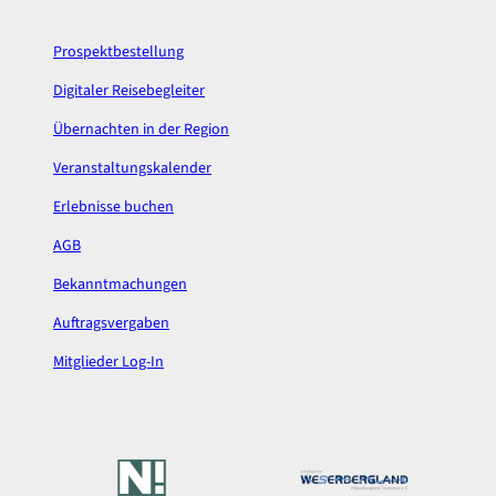
o
r
k
a
Prospektbestellung
m
Digitaler Reisebegleiter
Übernachten in der Region
Veranstaltungskalender
Erlebnisse buchen
AGB
Bekanntmachungen
Auftragsvergaben
Mitglieder Log-In