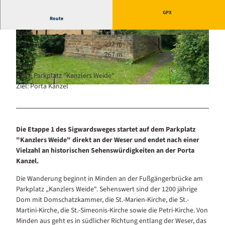
GPX
Route
3:08 h
10,78 km
© Unbekannt
© Unbekannt
258 m
232 m
37 m
267 m
230 m
Start: Parkplatz "Kanzlers Weide"
Ziel: Porta Kanzel
© Mühlenkreis Minden-Lübbecke |
CC-BY-SA
Die Etappe 1 des Sigwardsweges startet auf dem Parkplatz
"Kanzlers Weide" direkt an der Weser und endet nach einer
Vielzahl an historischen Sehenswürdigkeiten an der Porta
Kanzel.
Die Wanderung beginnt in Minden an der Fußgängerbrücke am
Parkplatz „Kanzlers Weide“. Sehenswert sind der 1200 jährige
Dom mit Domschatzkammer, die St.-Marien-Kirche, die St.-
Martini-Kirche, die St.-Simeonis-Kirche sowie die Petri-Kirche. Von
Minden aus geht es in südlicher Richtung entlang der Weser, das