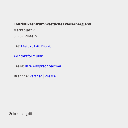
Touristikzentrum Westliches Weserbergland
Marktplatz 7
31737 Rinteln
Tel:
+49 5751 40196-20
Kontaktformular
Team:
Ihre Ansprechpartner
Branche:
Partner
|
Presse
F
I
a
n
c
s
Schnellzugriff
e
t
b
a
o
g