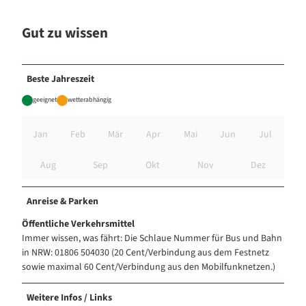
Gut zu wissen
Beste Jahreszeit
geeignet
wetterabhängig
Jan
Feb
Mär
Apr
Mai
Jun
Jul
Aug
Sep
Okt
Nov
Dez
Anreise & Parken
Öffentliche Verkehrsmittel
Immer wissen, was fährt: Die Schlaue Nummer für Bus und Bahn
in NRW: 01806 504030 (20 Cent/Verbindung aus dem Festnetz
sowie maximal 60 Cent/Verbindung aus den Mobilfunknetzen.)
Weitere Infos / Links