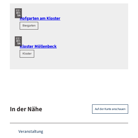
CC-
BY-
SA
Hofgarten am Kloster
Biergarten
CC-
BY-
SA
Kloster Möllenbeck
Kloster
In der Nähe
Auf der Karte anschauen
Veranstaltung