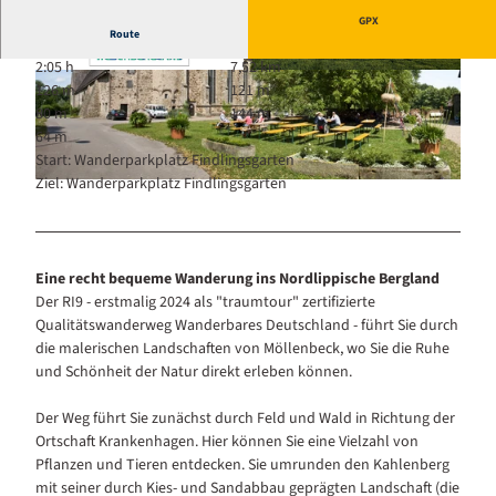
GPX
Route
2:05 h
7,52 km
© Touristikzentrum Westliches Weserbergland
© Touristikzentrum Westliches Weserbergland
126 m
121 m
|
CC-BY-SA
|
CC-BY-SA
80 m
144 m
64 m
Start: Wanderparkplatz Findlingsgarten
Ziel: Wanderparkplatz Findlingsgarten
© Touristikzentrum Westliches Weserbergland, Dr. Kurt Gilde |
CC-BY-SA
Eine recht bequeme Wanderung ins Nordlippische Bergland
Der RI9 - erstmalig 2024 als "traumtour" zertifizierte
Qualitätswanderweg Wanderbares Deutschland - führt Sie durch
die malerischen Landschaften von Möllenbeck, wo Sie die Ruhe
und Schönheit der Natur direkt erleben können.
Der Weg führt Sie zunächst durch Feld und Wald in Richtung der
Ortschaft Krankenhagen. Hier können Sie eine Vielzahl von
Pflanzen und Tieren entdecken. Sie umrunden den Kahlenberg
mit seiner durch Kies- und Sandabbau geprägten Landschaft (die