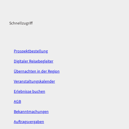
F
I
a
n
c
s
Schnellzugriff
e
t
b
a
o
g
o
r
k
a
Prospektbestellung
m
Digitaler Reisebegleiter
Übernachten in der Region
Veranstaltungskalender
Erlebnisse buchen
AGB
Bekanntmachungen
Auftragsvergaben