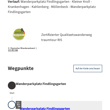
Verlauf:
Wanderparkplatz Findlingsgarten - Kleiner Kroll -
Krankenhagen - Kahlenberg - Möllenbeck - Wanderparkplatz
Findlingsgarten
Zertifizierter Qualitaetswanderweg
traumtour RI5
© Deutscher Wanderverband |
CC-BY-SA
Wegpunkte
Auf der Karte anschauen
Wanderparkplatz Findlingsgarten
Start
Start
CC-
BY-
SA
Wanderparkplatz Findlingsgarten