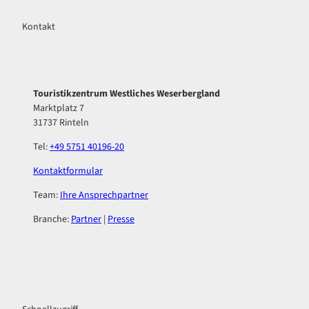
Kontakt
Touristikzentrum Westliches Weserbergland
Marktplatz 7
31737 Rinteln
Tel:
+49 5751 40196-20
Kontaktformular
Team:
Ihre Ansprechpartner
Branche:
Partner
|
Presse
F
I
a
n
c
s