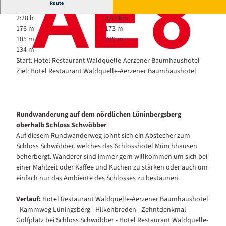
Route
2:28 h
8,67 km
176 m
173 m
105 m
239 m
134 m
Start: Hotel Restaurant Waldquelle-Aerzener Baumhaushotel
Ziel: Hotel Restaurant Waldquelle-Aerzener Baumhaushotel
© Touristikzentrum Westliches Weserbergland, Hotel Waldquelle |
CC-BY-SA
© Touristikzentrum Westliches Weserbergland |
CC-BY-SA
Rundwanderung auf dem nördlichen Lüninbergsberg
oberhalb Schloss Schwöbber
Auf diesem Rundwanderweg lohnt sich ein Abstecher zum
Schloss Schwöbber, welches das Schlosshotel Münchhausen
beherbergt. Wanderer sind immer gern willkommen um sich bei
einer Mahlzeit oder Kaffee und Kuchen zu stärken oder auch um
einfach nur das Ambiente des Schlosses zu bestaunen.
Verlauf:
Hotel Restaurant Waldquelle-Aerzener Baumhaushotel
- Kammweg Lüningsberg - Hilkenbreden - Zehntdenkmal -
Golfplatz bei Schloss Schwöbber - Hotel Restaurant Waldquelle-