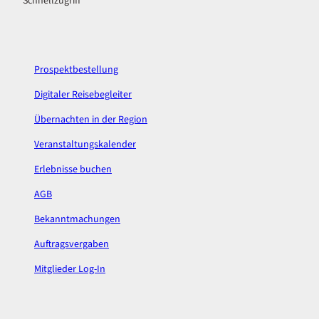
Schnellzugriff
e
t
b
a
o
g
o
r
k
a
Prospektbestellung
m
Digitaler Reisebegleiter
Übernachten in der Region
Veranstaltungskalender
Erlebnisse buchen
AGB
Bekanntmachungen
Auftragsvergaben
Mitglieder Log-In