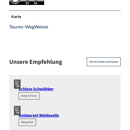
Karte
Touren-WegWeiser
Unsere Empfehlung
Auf der Karte anschauen
CC-
BY-
SA
Schloss Schwöbber
Burg/Schloss
CC-
BY-
SA
Restaurant Waldquelle
Biergarten