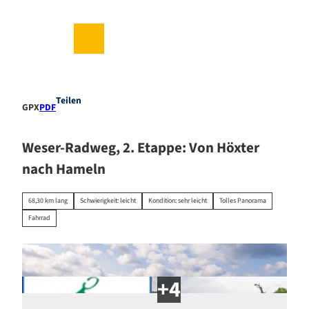
Z
u
m
DE
Suche
Menü
I
n
h
a
Teilen
GPX
PDF
l
t
Weser-Radweg, 2. Etappe: Von Höxter
nach Hameln
68,30 km lang
Schwierigkeit: leicht
Kondition: sehr leicht
Tolles Panorama
Fahrrad