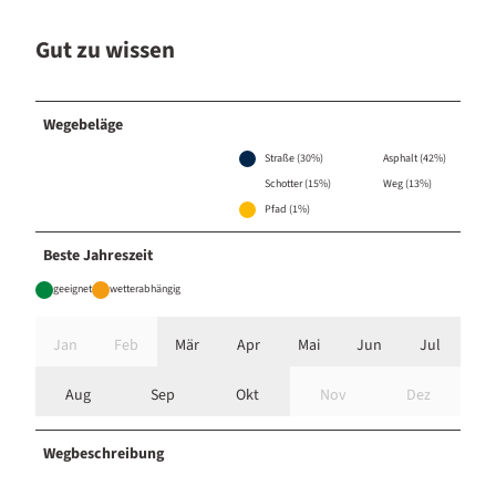
Gut zu wissen
Wegebeläge
Straße (30%)
Asphalt (42%)
Schotter (15%)
Weg (13%)
Pfad (1%)
Beste Jahreszeit
geeignet
wetterabhängig
Jan
Feb
Mär
Apr
Mai
Jun
Jul
Aug
Sep
Okt
Nov
Dez
Wegbeschreibung