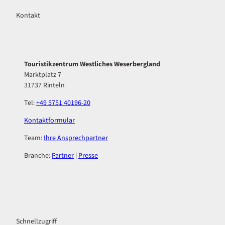
Kontakt
Touristikzentrum Westliches Weserbergland
Marktplatz 7
31737 Rinteln
Tel:
+49 5751 40196-20
Kontaktformular
Team:
Ihre Ansprechpartner
Branche:
Partner
|
Presse
F
I
a
n
c
s
Schnellzugriff
e
t