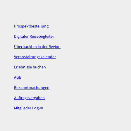
b
a
o
g
o
r
k
a
Prospektbestellung
m
Digitaler Reisebegleiter
Übernachten in der Region
Veranstaltungskalender
Erlebnisse buchen
AGB
Bekanntmachungen
Auftragsvergaben
Mitglieder Log-In