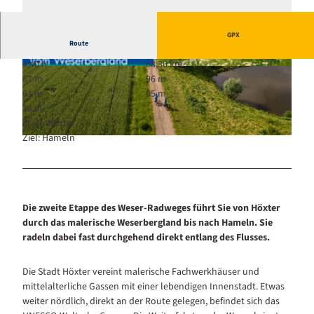
GPX
Route
4:40 h
68,30 km
© Weserbergland Tourismus e.V., Weser-Radwe
© Maximilian Semsch, Weserbergland Tourismu
67 m
96 m
g Infozentrale |
CC-BY-SA
s e.V. |
CC-BY-SA
61 m
95 m
34 m
Start: Höxter
Ziel: Hameln
© Maximilian Semsch, Weserbergland Tourismus e.V. |
CC-BY-SA
Die zweite Etappe des Weser-Radweges führt Sie von Höxter
durch das malerische Weserbergland bis nach Hameln. Sie
radeln dabei fast durchgehend direkt entlang des Flusses.
Die Stadt Höxter vereint malerische Fachwerkhäuser und
mittelalterliche Gassen mit einer lebendigen Innenstadt. Etwas
weiter nördlich, direkt an der Route gelegen, befindet sich das