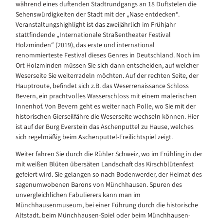
während eines duftenden Stadtrundgangs an 18 Duftstelen die
Sehenswürdigkeiten der Stadt mit der „Nase entdecken“.
Veranstaltungshighlight ist das zweijährlich im Frühjahr
stattfindende „Internationale Straßentheater Festival
Holzminden“ (2019), das erste und international
renommierteste Festival dieses Genres in Deutschland. Noch im
Ort Holzminden müssen Sie sich dann entscheiden, auf welcher
Weserseite Sie weiterradeln möchten. Auf der rechten Seite, der
Hauptroute, befindet sich z.B. das Weserrenaissance Schloss
Bevern, ein prachtvolles Wasserschloss mit einem malerischen
Innenhof. Von Bevern geht es weiter nach Polle, wo Sie mit der
historischen Gierseilfähre die Weserseite wechseln können. Hier
ist auf der Burg Everstein das Aschenputtel zu Hause, welches
sich regelmäßig beim Aschenputtel-Freilichtspiel zeigt.
Weiter fahren Sie durch die Rühler Schweiz, wo im Frühling in der
mit weißen Blüten übersäten Landschaft das Kirschblütenfest
gefeiert wird. Sie gelangen so nach Bodenwerder, der Heimat des
sagenumwobenen Barons von Münchhausen. Spuren des
unvergleichlichen Fabulierers kann man im
Münchhausenmuseum, bei einer Führung durch die historische
Altstadt, beim Münchhausen-Spiel oder beim Münchhausen-