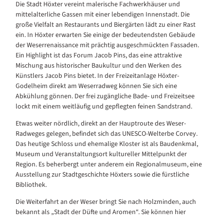
Die Stadt Höxter vereint malerische Fachwerkhäuser und
mittelalterliche Gassen mit einer lebendigen Innenstadt. Die
große Vielfalt an Restaurants und Biergärten lädt zu einer Rast
ein. In Höxter erwarten Sie einige der bedeutendsten Gebäude
der Weserrenaissance mit prächtig ausgeschmückten Fassaden.
Ein Highlight ist das Forum Jacob Pins, das eine attraktive
Mischung aus historischer Baukultur und den Werken des
Künstlers Jacob Pins bietet. In der Freizeitanlage Höxter-
Godelheim direkt am Weserradweg können Sie sich eine
Abkühlung gönnen. Der frei zugängliche Bade- und Freizeitsee
lockt mit einem weitläufig und gepflegten feinen Sandstrand.
Etwas weiter nördlich, direkt an der Hauptroute des Weser-
Radweges gelegen, befindet sich das UNESCO-Welterbe Corvey.
Das heutige Schloss und ehemalige Kloster ist als Baudenkmal,
Museum und Veranstaltungsort kultureller Mittelpunkt der
Region. Es beherbergt unter anderem ein Regionalmuseum, eine
Ausstellung zur Stadtgeschichte Höxters sowie die fürstliche
Bibliothek.
Die Weiterfahrt an der Weser bringt Sie nach Holzminden, auch
bekannt als „Stadt der Düfte und Aromen“. Sie können hier