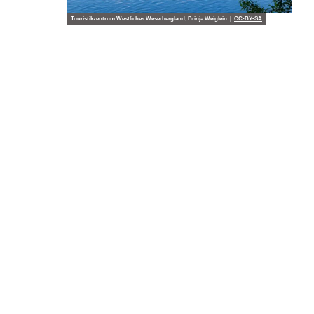
Touristikzentrum Westliches Weserbergland, Brinja Weiglein |
CC-BY-SA